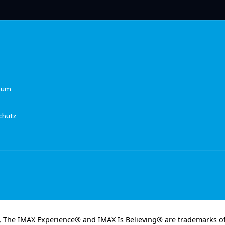
sum
chutz
 The IMAX Experience® and IMAX Is Believing® are trademarks o