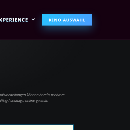
EXPERIENCE
KINO AUSWAHL
ufsvorstellungen können bereits mehrere
g (werktags) online gestellt.