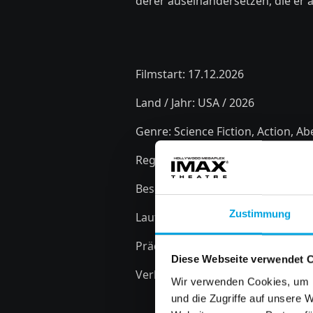
derer auseinandersetzen, die er a
Filmstart:
17.12.2026
Land / Jahr:
USA / 2026
Genre:
Science Fiction, Action, A
Regie:
Denis Villeneuve
Besetzung:
Timothée Chalamet, Z
Zustimmung
Laufzeit:
Minuten
Prädikat:
keines
Diese Webseite verwendet 
Verleih:
CONSTANTIN Filmholdin
Wir verwenden Cookies, um I
und die Zugriffe auf unsere 