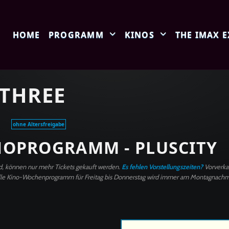
HOME
PROGRAMM
KINOS
THE IMAX 
 THREE
ohne Altersfreigabe
NOPROGRAMM - PLUSCITY
ind, können nur mehr Tickets gekauft werden.
Es fehlen Vorstellungszeiten?
Vorverka
e Kino-Wochenprogramm für Freitag bis Donnerstag wird immer am Montagnachmitta