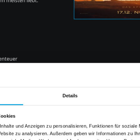
m meisten liebt.
benteuer
endaya, Jason Momoa, Florence Pugh, Rebecca Ferguson, I
Details
Cookies
g GmbH
nhalte und Anzeigen zu personalisieren, Funktionen für soziale
Website zu analysieren. Außerdem geben wir Informationen zu I