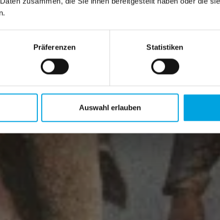
 Daten zusammen, die Sie ihnen bereitgestellt haben oder die s
n.
PLUSCITY
ST. PÖLTEN
Präferenzen
Statistiken
Auswahl erlauben